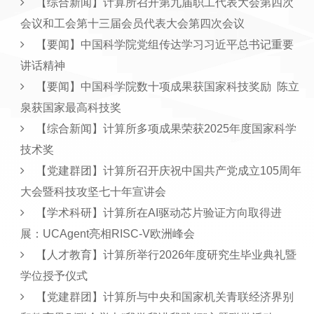
【综合新闻】计算所召开第九届职工代表大会第四次
会议和工会第十三届会员代表大会第四次会议
【要闻】中国科学院党组传达学习习近平总书记重要
讲话精神
【要闻】中国科学院数十项成果获国家科技奖励 陈立
泉获国家最高科技奖
【综合新闻】计算所多项成果荣获2025年度国家科学
技术奖
【党建群团】计算所召开庆祝中国共产党成立105周年
大会暨科技攻坚七十年宣讲会
【学术科研】计算所在AI驱动芯片验证方向取得进
展：UCAgent亮相RISC-V欧洲峰会
【人才教育】计算所举行2026年度研究生毕业典礼暨
学位授予仪式
【党建群团】计算所与中央和国家机关青联经济界别