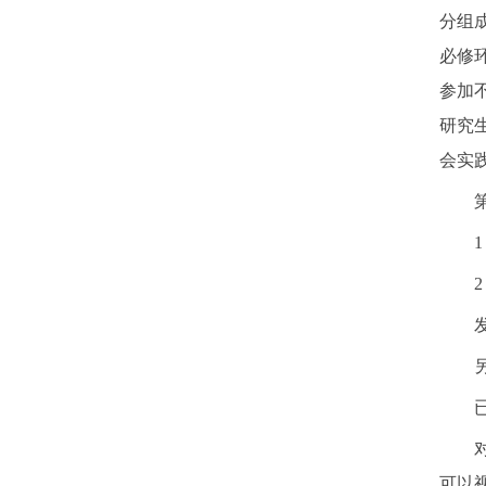
分组
必修
参加
研究
会实
可以