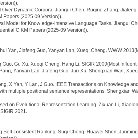
ersion)).
val Over Dynamic Corpora. Jiangui Chen, Ruqing Zhang, Jiafeng
 Papers (2025-09 Version)).
eval Model for Knowledge-Intensive Language Tasks. Jiangui Ch
uential CIKM Papers (2025-09 Version)).
Xiaohui Yan, Jiafeng Guo, Yanyan Lan, Xueqi Cheng. WWW 2013(
g Guo, Gu Xu, Xueqi Cheng, Hang Li. SIGIR 2009(Most Influenti
g Pang, Yanyan Lan, Jiafeng Guo, Jun Xu, Shengxian Wan, Xueq
Cheng, X Yan, Y Lan, J Guo. IEEE Transactions on Knowledge an
 with multiple positional sentence representations. Shengxian 
 on Evolutional Representation Learning. Zixuan Li, Xiaolong
SIGIR 2021.
ing Self-consistent Ranking. Suqi Cheng, Huawei Shen, Junmi