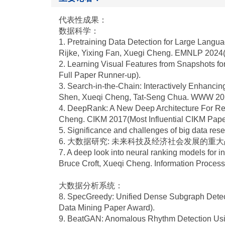
代表性成果：
数据科学：
1. Pretraining Data Detection for Large Lang
Rijke, Yixing Fan, Xuegi Cheng. EMNLP 2024(
2. Learning Visual Features from Snapshots f
Full Paper Runner-up).
3. Search-in-the-Chain: Interactively Enhanc
Shen, Xueqi Cheng, Tat-Seng Chua. WWW 2024
4. DeepRank: A New Deep Architecture For Rel
Cheng. CIKM 2017(Most Influential CIKM Paper
5. Significance and challenges of big data r
6. 大数据研究: 未来科技及经济社会发展的重大战略领
7. A deep look into neural ranking models for
Bruce Croft, Xueqi Cheng. Information Proce
大数据分析系统：
8. SpecGreedy: Unified Dense Subgraph Dete
Data Mining Paper Award).
9. BeatGAN: Anomalous Rhythm Detection Usin