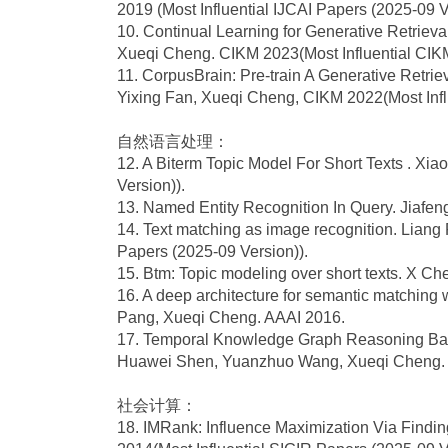
2019 (Most Influential IJCAI Papers (2025-09 V
10. Continual Learning for Generative Retrie
Xueqi Cheng. CIKM 2023(Most Influential CIKM
11. CorpusBrain: Pre-train A Generative Retri
Yixing Fan, Xueqi Cheng, CIKM 2022(Most Infl
自然语言处理：
12. A Biterm Topic Model For Short Texts . 
Version)).
13. Named Entity Recognition In Query. Jiafen
14. Text matching as image recognition. Lian
Papers (2025-09 Version)).
15. Btm: Topic modeling over short texts. X 
16. A deep architecture for semantic matching
Pang, Xueqi Cheng. AAAI 2016.
17. Temporal Knowledge Graph Reasoning Based
Huawei Shen, Yuanzhuo Wang, Xueqi Cheng. 
社会计算：
18. IMRank: Influence Maximization Via Find