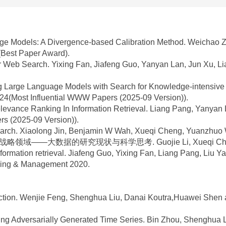
uage Models: A Divergence-based Calibration Method. Weichao 
Best Paper Award).
or Web Search. Yixing Fan, Jiafeng Guo, Yanyan Lan, Jun Xu,
ing Large Language Models with Search for Knowledge-intensiv
(Most Influential WWW Papers (2025-09 Version)).
evance Ranking In Information Retrieval. Liang Pang, Yanyan L
s (2025-09 Version)).
esearch. Xiaolong Jin, Benjamin W Wah, Xueqi Cheng, Yuanzhuo 
域——大数据的研究现状与科学思考. Guojie Li, Xueqi Che
 information retrieval. Jiafeng Guo, Yixing Fan, Liang Pang, L
ssing & Management 2020.
ction. Wenjie Feng, Shenghua Liu, Danai Koutra,Huawei She
g Adversarially Generated Time Series. Bin Zhou, Shenghua Li