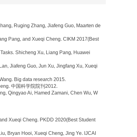
Zhang, Ruging Zhang, Jiafeng Guo, Maarten de
 Liang Pang, and Xueqi Cheng. CIKM 2017(Best
e Tasks. Shicheng Xu, Liang Pang, Huawei
an, Jiafeng Guo, Jun Xu, Jingfang Xu, Xueqi
Wang. Big data research 2015.
ng. 中国科学院院刊2012.
iu Yang, Qingyao Ai, Hamed Zamani, Chen Wu, W
n and Xueqi Cheng. PKDD 2020(Best Student
u, Bryan Hooi, Xueqi Cheng, Jing Ye. IJCAI