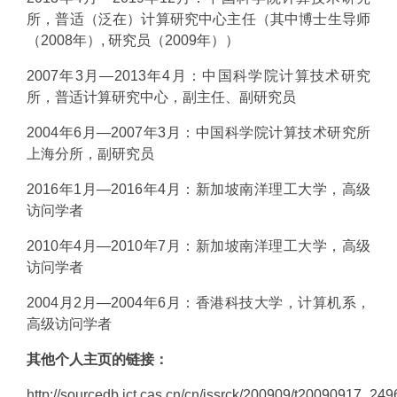
所，普适（泛在）计算研究中心主任（其中博士生导师
（
2008
年）
,
研究员（
2009
年））
2007
年
3
月—
2013
年
4
月：中国科学院计算技术研究
所，普适计算研究中心，副主任、副研究员
2004
年
6
月—
2007
年
3
月：中国科学院计算技术研究所
上海分所，副研究员
2016
年
1
月—
2016
年
4
月：新加坡南洋理工大学，高级
访问学者
2010
年
4
月—
2010
年
7
月：新加坡南洋理工大学，高级
访问学者
2004
月
2
月—
2004
年
6
月：香港科技大学，计算机系，
高级访问学者
其他个人主页的链接：
http://sourcedb.ict.cas.cn/cn/jssrck/200909/t20090917_249