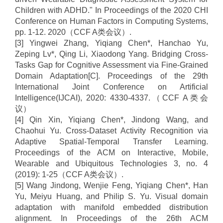
Children with ADHD." In Proceedings of the 2020 CHI
Conference on Human Factors in Computing Systems,
pp. 1-12. 2020
（
CCF A
类会议）
.
[3] Yingwei Zhang, Yiqiang Chen*, Hanchao Yu,
Zeping Lv*, Qing Li, Xiaodong Yang. Bridging Cross-
Tasks Gap for Cognitive Assessment via Fine-Grained
Domain Adaptation[C]. Proceedings of the 29th
International Joint Conference on Artificial
Intelligence(IJCAI), 2020: 4330-4337.
（
CCF A
类会
议）
[4] Qin Xin, Yiqiang Chen*, Jindong Wang, and
Chaohui Yu. Cross-Dataset Activity Recognition via
Adaptive Spatial-Temporal Transfer Learning.
Proceedings of the ACM on Interactive, Mobile,
Wearable and Ubiquitous Technologies 3, no. 4
(2019): 1-25
（
CCF A
类会议）
.
[5] Wang Jindong, Wenjie Feng, Yiqiang Chen*, Han
Yu, Meiyu Huang, and Philip S. Yu. Visual domain
adaptation with manifold embedded distribution
alignment. In Proceedings of the 26th ACM