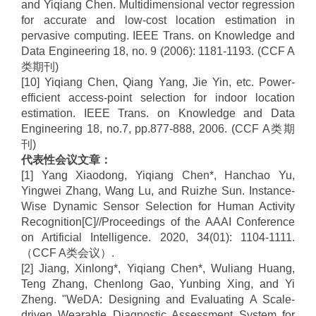
and Yiqiang Chen. Multidimensional vector regression
for accurate and low-cost location estimation in
pervasive computing. IEEE Trans. on Knowledge and
Data Engineering 18, no. 9 (2006): 1181-1193. (CCF A
类期刊
)
[10] Yiqiang Chen, Qiang Yang, Jie Yin, etc. Power-
efficient access-point selection for indoor location
estimation. IEEE Trans. on Knowledge and Data
Engineering 18, no.7, pp.877-888, 2006. (CCF A
类期
刊
)
代表性会议文章：
[1] Yang Xiaodong, Yiqiang Chen*, Hanchao Yu,
Yingwei Zhang, Wang Lu, and Ruizhe Sun. Instance-
Wise Dynamic Sensor Selection for Human Activity
Recognition[C]//Proceedings of the AAAI Conference
on Artificial Intelligence. 2020, 34(01): 1104-1111.
（
CCF A
类会议）
.
[2] Jiang, Xinlong*, Yiqiang Chen*, Wuliang Huang,
Teng Zhang, Chenlong Gao, Yunbing Xing, and Yi
Zheng. "WeDA: Designing and Evaluating A Scale-
driven Wearable Diagnostic Assessment System for