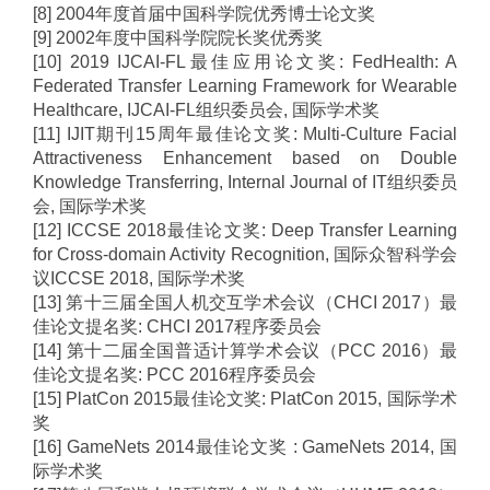
[8] 2004
年度首届中国科学院优秀博士论文奖
[9] 2002
年度中国科学院院长奖优秀奖
[10] 2019 IJCAI-FL
最佳应用论文奖
: FedHealth: A
Federated Transfer Learning Framework for Wearable
Healthcare, IJCAI-FL
组织委员会
,
国际学术奖
[11] IJIT
期刊
15
周年最佳论文奖
: Multi-Culture Facial
Attractiveness Enhancement based on Double
Knowledge Transferring, Internal Journal of IT
组织委员
会
,
国际学术奖
[12] ICCSE 2018
最佳论文奖
: Deep Transfer Learning
for Cross-domain Activity Recognition,
国际众智科学会
议
ICCSE 2018,
国际学术奖
[13]
第十三届全国人机交互学术会议（
CHCI 2017
）最
佳论文提名奖
: CHCI 2017
程序委员会
[14]
第十二届全国普适计算学术会议（
PCC 2016
）最
佳论文提名奖
: PCC 2016
程序委员会
[15] PlatCon 2015
最佳论文奖
: PlatCon 2015,
国际学术
奖
[16] GameNets 2014
最佳论文奖
: GameNets 2014,
国
际学术奖