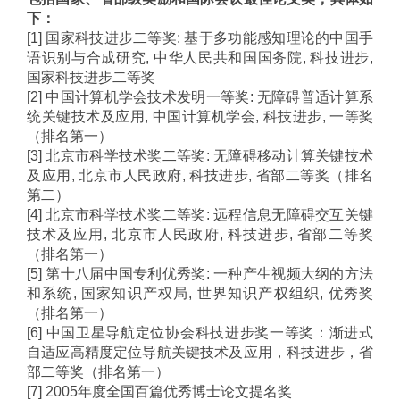
下：
[1]
国家科技进步二等奖
:
基于多功能感知理论的中国手
语识别与合成研究
,
中华人民共和国国务院
,
科技进步
,
国家科技进步二等奖
[2]
中国计算机学会技术发明一等奖
:
无障碍普适计算系
统关键技术及应用
,
中国计算机学会
,
科技进步
,
一等奖
（排名第一）
[3]
北京市科学技术奖二等奖
:
无障碍移动计算关键技术
及应用
,
北京市人民政府
,
科技进步
,
省部二等奖（排名
第二）
[4]
北京市科学技术奖二等奖
:
远程信息无障碍交互关键
技术及应用
,
北京市人民政府
,
科技进步
,
省部二等奖
（排名第一）
[5]
第十八届中国专利优秀奖
:
一种产生视频大纲的方法
和系统
,
国家知识产权局
,
世界知识产权组织
,
优秀奖
（排名第一）
[6]
中国卫星导航定位协会科技进步奖一等奖：渐进式
自适应高精度定位导航关键技术及应用，科技进步，省
部二等奖（排名第一）
[7] 2005
年度全国百篇优秀博士论文提名奖