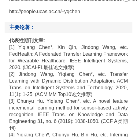
http://people.ucas.ac.cn/~yqchen
主要论著：
代表性期刊文章
:
[1] Yiqiang Chen*, Xin Qin, Jindong Wang, etc.
FedHealth: A Federated Transfer Learning Framework
for Wearable Healthcare. IEEE Intelligent Systems,
2020. (IJCAI-FL
最佳论文推荐
)
[2] Jindong Wang, Yiqiang Chen*, etc. Transfer
Learning with Dynamic Distribution Adaptation. ACM
Trans. on Intelligent Systems and Technology, 2020,
11(1): 1-25. (ACM MM Top10
论文推荐
)
[3] Chunyu Hu, Yiqiang Chen*, etc. A novel feature
incremental learning method for sensor-based activity
recognition. IEEE Trans. on Knowledge and Data
Engineering 31, no. 6 (2019): 1038-1050. (CCF A
类期
刊
)
[4] Yiqiang Chen*, Chunyu Hu, Bin Hu, etc. Inferring