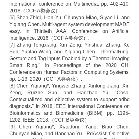
international conference on Multimedia, pp. 402-410.
2018
（
CCF A
类会议）
[6] Shen Zhiqi, Han Yu, Chunyan Miao, Siyao Li, and
Yiqiang Chen. Multi-agent system development MADE
easy. In Thirtieth AAAI Conference on Artificial
Intelligence. 2016
（
CCF A
类会议）
.
[7] Zhang Tengxiang, Xin Zeng, Yinshuai Zhang, Ke
Sun, Yuntao Wang, and Yiqiang Chen. "ThermalRing:
Gesture and Tag Inputs Enabled by a Thermal Imaging
Smart Ring." In Proceedings of the 2020 CHI
Conference on Human Factors in Computing Systems,
pp. 1-13. 2020
（
CCF A
类会议）
.
[8] Chen Yiqiang*, Yingwei Zhang, Xinlong Jiang, Xin
Zeng, Ruizhe Sun, and Hanchao Yu. "Cosa:
Contextualized and objective system to support adhd
diagnosis." In 2018 IEEE International Conference on
Bioinformatics and Biomedicine (BIBM), pp. 1195-
1202. IEEE, 2018.
（
CCF B
类会议）
[9] Chen Yiqiang*, Xiaodong Yang, Biao Chen,
Chunyan Miao, and Hanchao Yu. "PdAssist: Objective