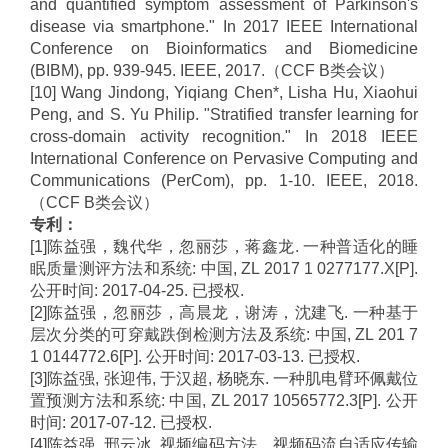
and quantified symptom assessment of Parkinson's
disease via smartphone." In 2017 IEEE International
Conference on Bioinformatics and Biomedicine
(BIBM), pp. 939-945. IEEE, 2017.
（
CCF B
类会议）
[10] Wang Jindong, Yiqiang Chen*, Lisha Hu, Xiaohui
Peng, and S. Yu Philip. "Stratified transfer learning for
cross-domain activity recognition." In 2018 IEEE
International Conference on Pervasive Computing and
Communications (PerCom), pp. 1-10. IEEE, 2018.
（
CCF B
类会议）
专利：
[1]
陈益强，魏代华，忽丽莎，蒋鑫龙
.
一种普适化的睡
眠质量测评方法和系统
:
中国
, ZL 2017 1 0277177.X[P].
公开时间
: 2017-04-25.
已授权
.
[2]
陈益强，忽丽莎，高晨龙，谢涛，沈建飞
.
一种基于
层次分类的可穿戴跌倒检测方法及系统
:
中国
, ZL 201 7
1 0144772.6[P].
公开时间
: 2017-03-13.
已授权
.
[3]
陈益强
,
张迎伟
,
于汉超
,
杨晓东
.
一种肌电臂环佩戴位
置预测方法和系统
:
中国
, ZL 2017 10565772.3[P].
公开
时间
: 2017-07-12.
已授权
.
[4]
陈益强
,
邢云冰
.
视频编码方法、视频码流自适应传输