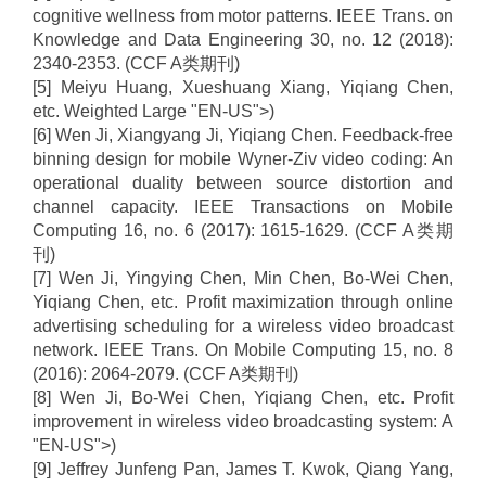
cognitive wellness from motor patterns. IEEE Trans. on
Knowledge and Data Engineering 30, no. 12 (2018):
2340-2353. (CCF A
类期刊
)
[5] Meiyu Huang, Xueshuang Xiang, Yiqiang Chen,
etc. Weighted Large "EN-US">)
[6] Wen Ji, Xiangyang Ji, Yiqiang Chen. Feedback-free
binning design for mobile Wyner-Ziv video coding: An
operational duality between source distortion and
channel capacity. IEEE Transactions on Mobile
Computing 16, no. 6 (2017): 1615-1629. (CCF A
类期
刊
)
[7] Wen Ji, Yingying Chen, Min Chen, Bo-Wei Chen,
Yiqiang Chen, etc. Profit maximization through online
advertising scheduling for a wireless video broadcast
network. IEEE Trans. On Mobile Computing 15, no. 8
(2016): 2064-2079. (CCF A
类期刊
)
[8] Wen Ji, Bo-Wei Chen, Yiqiang Chen, etc. Profit
improvement in wireless video broadcasting system: A
"EN-US">)
[9] Jeffrey Junfeng Pan, James T. Kwok, Qiang Yang,