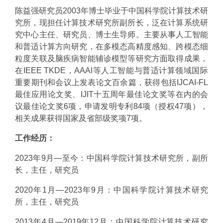
陈益强研究员
2003
年博士毕业于中国科学院计算技术研
究所，现担任计算技术研究所副所长，泛在计算系统研
究中心主任、研究员、博士生导师。主要从事人工智能
和普适计算方向研究，在多模态高精度感知、跨模态细
粒度关联及脑疾病智能辅诊模型等研究方面取得成果，
在
IEEE TKDE
，
AAAI
等人工智能与普适计算领域国际
重要期刊和会议上发表论文百余篇，获得包括
IJCAI-FL
最佳应用论文奖、
IJIT
十五周年最佳论文奖等在内的会
议最佳论文奖
6
项，申请发明专利
84
项（授权
47
项），
相关成果获得国家及省部级奖项
7
项。
工作经历：
2023年9月
—
至今：
中国科学院计算技术研究所，副所
长，主任，研究员
2020
年
1
月—
2023年9月
：中国科学院计算技术研究
所，主任，研究员
2013
年
4
月—
2019
年
12
月：中国科学院计算技术研究