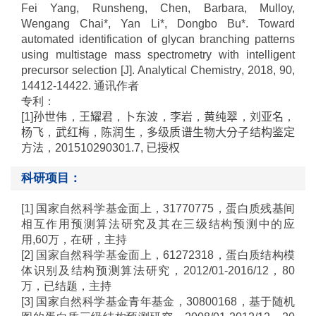
Fei Yang, Runsheng, Chen, Barbara, Mulloy,
Wengang Chai*, Yan Li*, Dongbo Bu*. Toward
automated identification of glycan branching patterns
using multistage mass spectrometry with intelligent
precursor selection [J]. Analytical Chemistry
, 2018, 90,
14412-14422. 通讯作者
专利：
[1]
孙世伟
，
王耀君
，
卜东波
，
李岩
，
黄纯翠
，
刘亚名
，
杨飞
，
武红梅
，
陈润生
，
多级质谱生物大分子结构鉴定
方法
，
201510290301.7, 已授权
科研项目：
[1]
国家自然科学基金面上，31770775，蛋白质残基间
相互作用预测算法研究及其在三级结构预测中的应
用,
60
万，在研，主持
[
2]
国家自然科学基金面上，61272318，蛋白质结构模
体识别及结构预测算法研究，2012/01-2016/12，80
万，已结题，主持
[
3]
国家自然科学基金青年基金，30800168，基于随机