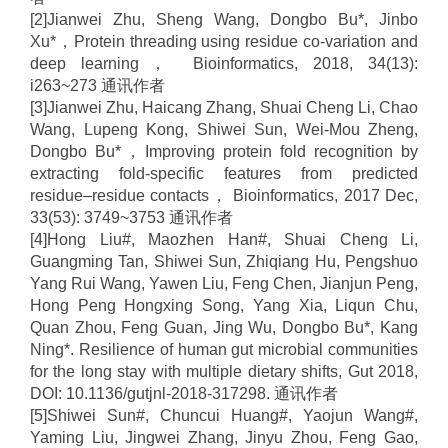
[2]
Jianwei Zhu
,
Sheng Wang,
Dongbo Bu*,
Jinbo
Xu
*
，
Protein threading using residue co-variation and
deep learning
，
Bioinformatics, 2018, 34(13):
i263~273
通讯作者
[3]
Jianwei Zhu,
Haicang Zhang,
Shuai Cheng Li,
Chao
Wang
,
Lupeng Kong,
Shiwei Sun
,
Wei-Mou Zheng,
Dongbo Bu*
，
Improving protein fold recognition by
extracting fold-specific features from predicted
residue–
residue contacts
，
Bioinformatics, 2017 Dec,
33(53): 3749~3753
通讯作者
[4]
Hong Liu#, Maozhen Han#, Shuai Cheng Li,
Guangming Tan, Shiwei Sun, Zhiqiang Hu, Pengshuo
Yang Rui Wang, Yawen Liu, Feng Chen, Jianjun Peng,
Hong Peng Hongxing Song, Yang Xia, Liqun Chu,
Quan Zhou, Feng Guan, Jing Wu, Dongbo Bu*, Kang
Ning*.
Resilience of human gut microbial communities
for the long stay with multiple dietary shifts,
Gut
2018,
DOI: 10.1136/gutjnl-2018-317298
.
通讯作者
[5]
Shiwei Sun
#
,
Chuncui Huang
#
, Yaojun Wang
#
,
Yaming Liu, Jingwei Zhang, Jinyu Zhou, Feng Gao,