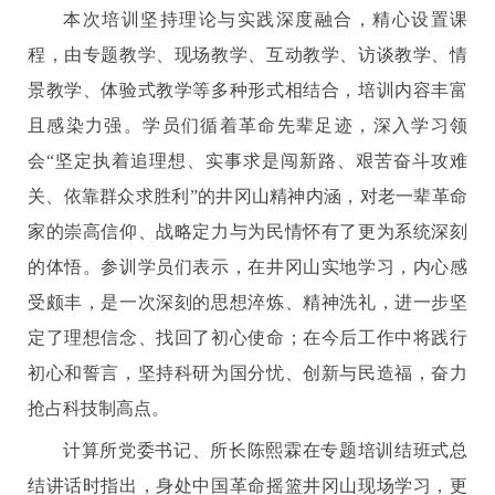
本次培训坚持理论与实践深度融合，精心设置课
程，由专题教学、现场教学、互动教学、访谈教学、情
景教学、体验式教学等多种形式相结合，培训内容丰富
且感染力强。学员们循着革命先辈足迹，深入学习领
会“坚定执着追理想、实事求是闯新路、艰苦奋斗攻难
关、依靠群众求胜利”的井冈山精神内涵，对老一辈革命
家的崇高信仰、战略定力与为民情怀有了更为系统深刻
的体悟。参训学员们表示，在井冈山实地学习，内心感
受颇丰，是一次深刻的思想淬炼、精神洗礼，进一步坚
定了理想信念、找回了初心使命；在今后工作中将践行
初心和誓言，坚持科研为国分忧、创新与民造福，奋力
抢占科技制高点。
计算所党委书记、所长陈熙霖在专题培训结班式总
结讲话时指出，身处中国革命摇篮井冈山现场学习，更